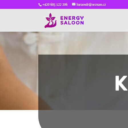
+420 605 122 206
baraondr@seznam.cz
K