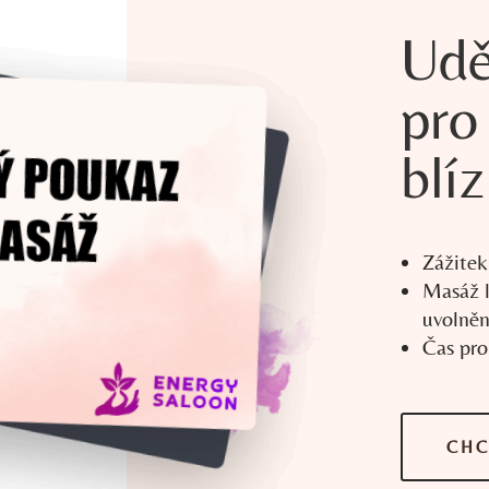
Udě
pro
blí
Zážitek
Masáž 
uvolněn
Čas pro
CHC