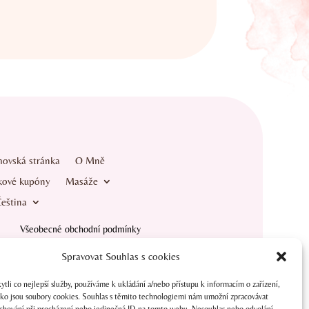
ovská stránka
O Mně
kové kupóny
Masáže
eština
Všeobecné obchodní podmínky
Spravovat Souhlas s cookies
baraondr@seznam.cz
li co nejlepší služby, používáme k ukládání a/nebo přístupu k informacím o zařízení,
+420 605 122 206
ako jsou soubory cookies. Souhlas s těmito technologiemi nám umožní zpracovávat