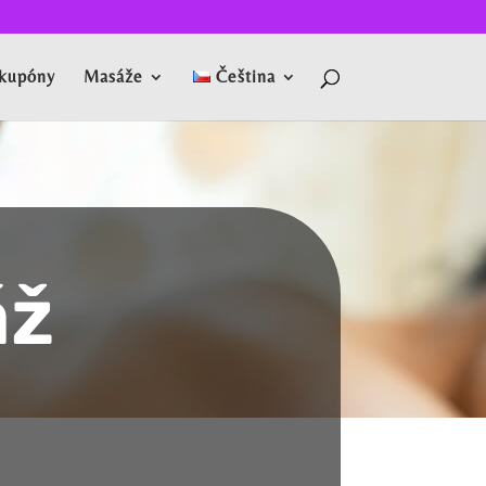
kupóny
Masáže
Čeština
áž