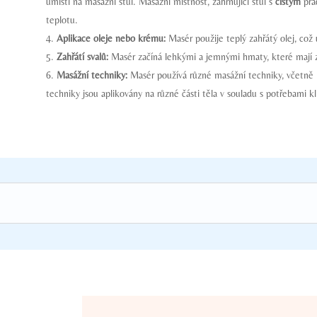
umístí na masážní stůl. Masážní místnost, zahrnující stůl s
čistým
prá
teplotu.
Aplikace oleje nebo krému:
Masér použije teplý zahřátý olej, co
Zahřátí svalů:
Masér začíná lehkými a jemnými hmaty, které mají za
Masážní techniky:
Masér používá různé masážní techniky, včetně h
techniky jsou aplikovány na různé části těla v souladu s potřebami kl