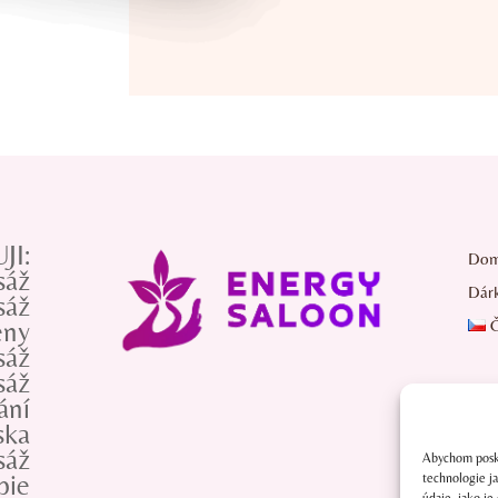
JI:
Dom
sáž
Dár
sáž
eny
Č
sáž
sáž
ání

ska
sáž
Abychom poskyt

pie
technologie j