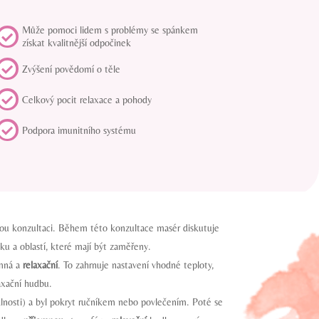
Může pomoci lidem s problémy se spánkem

získat kvalitnější odpočinek

Zvýšení povědomí o těle

Celkový pocit relaxace a pohody

Podpora imunitního systému
kou konzultaci. Během této konzultace masér diskutuje
ku a oblastí, které mají být zaměřeny.
emná a
relaxační
. To zahrnuje nastavení vhodné teploty,
axační hudbu.
dlnosti) a byl pokryt ručníkem nebo povlečením. Poté se