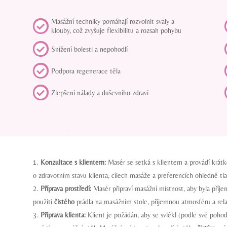
Masážní techniky pomáhají rozvolnit svaly a

klouby, což zvyšuje flexibilitu a rozsah pohybu

Snížení bolesti a nepohodlí

Podpora regenerace těla

Zlepšení nálady a duševního zdraví
Konzultace s klientem:
Masér se setká s klientem a provádí krát
o zdravotním stavu klienta, cílech masáže a preferencích ohledně tla
Příprava prostředí:
Masér připraví masážní místnost, aby byla příj
použití
čistého
prádla na masážním stole, příjemnou atmosféru a rel
Příprava klienta:
Klient je požádán, aby se svlékl (podle své poho