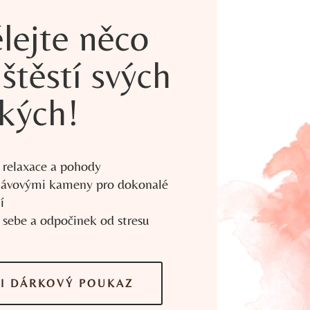
lejte něco
 štěstí svých
zkých!
 relaxace a pohody
lávovými kameny pro dokonalé
í
 sebe a odpočinek od stresu
I DÁRKOVÝ POUKAZ