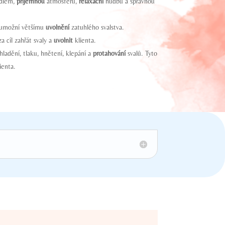
dlem,
příjemnou
atmosféru,
relaxační
hudbu a správnou
ž umožní většímu
uvolnění
zatuhlého svalstva.
 cíl zahřát svaly a
uvolnit
klienta.
ladění, tlaku, hnětení, klepání a
protahování
svalů. Tyto
ienta.